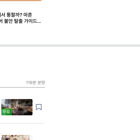
에서 통할까? 마흔
어 불안 탈출 가이드
119분
분량
무료