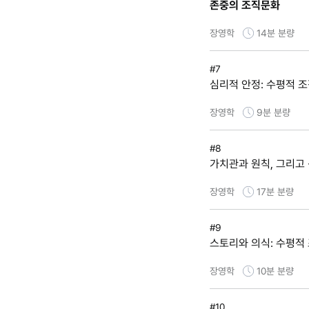
존중의 조직문화
장영학
14분
분량
#7
심리적 안정: 수평적 조
장영학
9분
분량
#8
가치관과 원칙, 그리고 
장영학
17분
분량
#9
스토리와 의식: 수평적 
장영학
10분
분량
#10