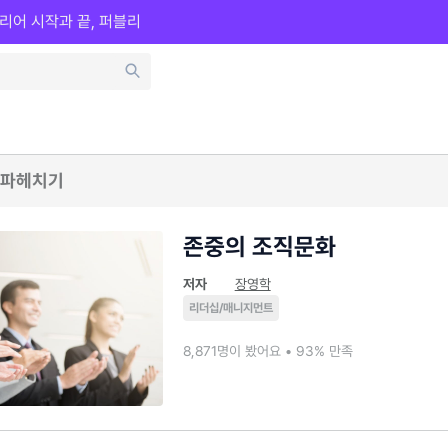
리어 시작과 끝, 퍼블리
 파헤치기
존중의 조직문화
저자
장영학
리더십/매니지먼트
8,871명이 봤어요 • 93% 만족