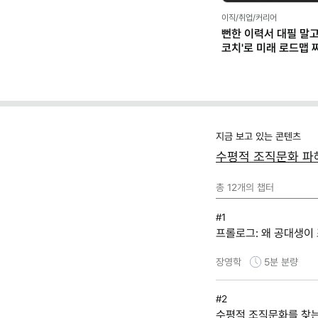
이직/취업/커리어
뻔한 이력서 대필 말고,
코치'로 미래 로드맵 짜기
프롬프트 팩)
지금 보고 있는 콘텐츠
수평적 조직문화 파
총
12
개의 챕터
#1
프롤로그: 왜 공대생이
장영학
5분
분량
#2
수평적 조직문화를 찾는