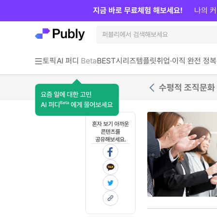
지금 바로 무료체험 해보세요!
나의 커
토픽
AI 퍼디
Beta
BEST
시리즈
템플릿
취업·이직 완전 정복
수평적 조직문화
요즘 일에 대한 고민
Beta
AI 퍼디
에게 물어보세요
혼자 보기 아까운
콘텐츠를
공유해보세요.