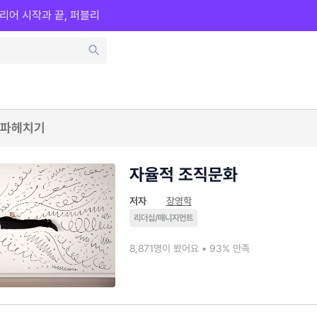
리어 시작과 끝, 퍼블리
 파헤치기
자율적 조직문화
저자
장영학
리더십/매니지먼트
8,871명이 봤어요 • 93% 만족