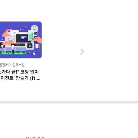
Next
일잘러의 업무스킬
일잘러의 업무
"또 깜빡했어요?" 듣기 전에 쓰는
말 잘하는 
체크 보드 노션 템플릿
AI로 '구