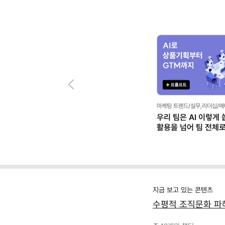
Previous
트
이직/취업/커리어
마케팅 트렌드/실무,일잘러의
 나 홀로
내 경력, 시장에서 통할까? 마흔
"컷편집·자막 노가다 
한 방법
직장인의 커리어 불안 탈출 가이드
나만의 '캡컷 에이전트'
(템플릿 제공)
클로드)
지금 보고 있는 콘텐츠
수평적 조직문화 파