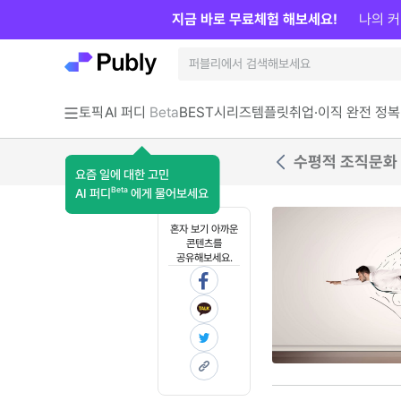
지금 바로 무료체험 해보세요!
나의 커
토픽
AI 퍼디
Beta
BEST
시리즈
템플릿
취업·이직 완전 정복
수평적 조직문화
요즘 일에 대한 고민
Beta
AI 퍼디
에게 물어보세요
혼자 보기 아까운
콘텐츠를
공유해보세요.