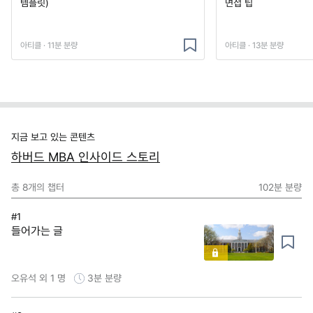
템플릿)
면접 팁
아티클 · 11분 분량
아티클 · 13분 분량
지금 보고 있는 콘텐츠
하버드 MBA 인사이드 스토리
총
8
개의 챕터
102분
분량
#1
들어가는 글
오유석 외 1 명
3분
분량