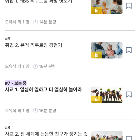
취업 1. HBS 리쿠르팅 과정 엿보기
오유석 외 1 명
14분
분량
#6
취업 2. 본격 리쿠르팅 경험기
오유석 외 1 명
18분
분량
#7
- 보는 중
사교 1. 열심히 일하고 더 열심히 놀아라
오유석 외 1 명
16분
분량
#8
사교 2. 전 세계에 든든한 친구가 생기는 것