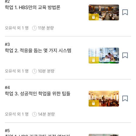
#2
학업 1. HBS만의 교육 방법론
오유석 외 1 명
11분
분량
#3
학업 2. 적응을 돕는 몇 가지 시스템
오유석 외 1 명
10분
분량
#4
학업 3. 성공적인 학업을 위한 팁들
오유석 외 1 명
14분
분량
#5