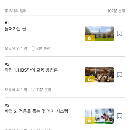
총
8
개의 챕터
102분
분량
#1
들어가는 글
오유석 외 1 명
3분
분량
#2
학업 1. HBS만의 교육 방법론
오유석 외 1 명
11분
분량
#3
학업 2. 적응을 돕는 몇 가지 시스템