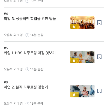
오유석 외 1 명
10분
분량
#4
학업 3. 성공적인 학업을 위한 팁들
오유석 외 1 명
14분
분량
#5
취업 1. HBS 리쿠르팅 과정 엿보기
오유석 외 1 명
14분
분량
#6
취업 2. 본격 리쿠르팅 경험기
오유석 외 1 명
18분
분량