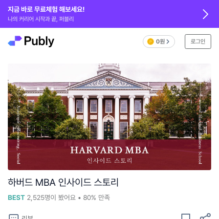
지금 바로 무료체험 해보세요!
나의 커리어 시작과 끝, 퍼블리
0원
로그인
하버드 MBA 인사이드 스토리
BEST
2,525
명이 봤어요
•
80%
만족
리뷰