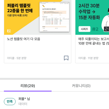
노션 템플릿 여기 다 모음
매주 되풀이되는 보고서 
10분 만에 끝내는 법 (
아티클 · 5분 분량
아티클 · 11분 분량
리뷰(
29
)
커뮤니티(
0
)
퍼블*
님
만족
데이터