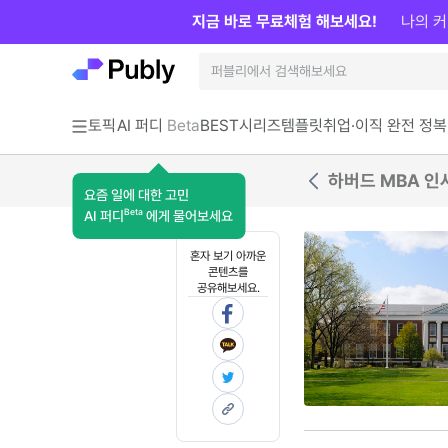
지금 바로 무료체험 해보세요!
나의 커
토픽
AI 퍼디
Beta
BEST
시리즈
템플릿
취업·이직 완전 정복
하버드 MBA 인
요즘 일에 대한 고민
Beta
AI 퍼디
에게 물어보세요
혼자 보기 아까운
콘텐츠를
공유해보세요.