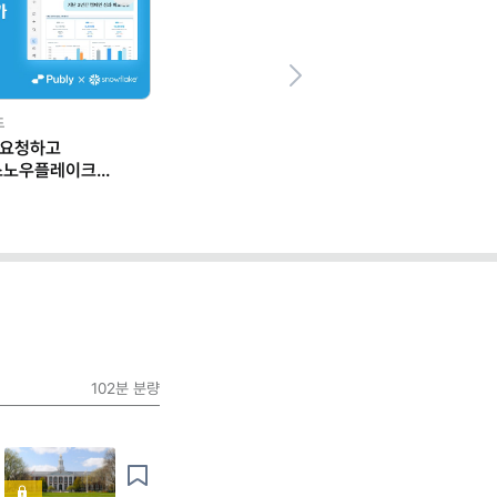
Next
드
 요청하고
스노우플레이크
 일하는 법
102분
분량