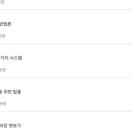
분량
 방법론
분량
몇 가지 시스템
분량
을 위한 팁들
분량
 과정 엿보기