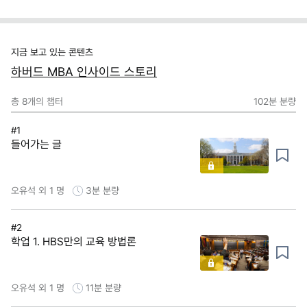
지금 보고 있는 콘텐츠
하버드 MBA 인사이드 스토리
총
8
개의 챕터
102분
분량
#1
들어가는 글
오유석 외 1 명
3분
분량
#2
학업 1. HBS만의 교육 방법론
오유석 외 1 명
11분
분량