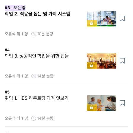
#3
- 보는 중
학업 2. 적응을 돕는 몇 가지 시스템
오유석 외 1 명
10분
분량
#4
학업 3. 성공적인 학업을 위한 팁들
오유석 외 1 명
14분
분량
#5
취업 1. HBS 리쿠르팅 과정 엿보기
오유석 외 1 명
14분
분량