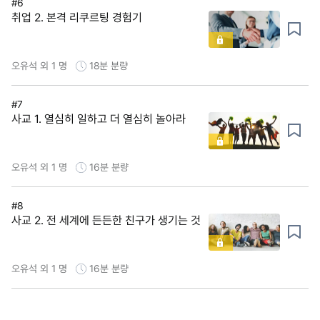
#6
취업 2. 본격 리쿠르팅 경험기
오유석 외 1 명
18분
분량
#7
사교 1. 열심히 일하고 더 열심히 놀아라
오유석 외 1 명
16분
분량
#8
사교 2. 전 세계에 든든한 친구가 생기는 것
오유석 외 1 명
16분
분량