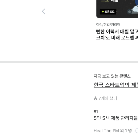
Previous
이직/취업/커리어
뻔한 이력서 대필 말고,
코치'로 미래 로드맵 짜기
프롬프트 팩)
지금 보고 있는 콘텐츠
한국 스타트업의 제품 
총
7
개의 챕터
#1
5인 5색 제품 관리자들
Heal The PM 외 1 명