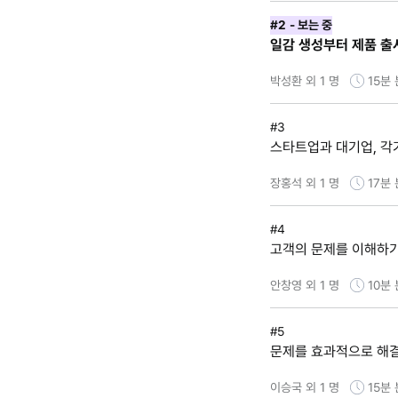
#2
- 보는 중
일감 생성부터 제품 출
박성환 외 1 명
15분
#3
스타트업과 대기업, 각기
장홍석 외 1 명
17분
#4
고객의 문제를 이해하기
안창영 외 1 명
10분
#5
문제를 효과적으로 해결
이승국 외 1 명
15분