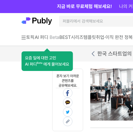
지금 바로 무료체험 해보세요!
나의 커
토픽
AI 퍼디
Beta
BEST
시리즈
템플릿
취업·이직 완전 정복
한국 스타트업의 제
요즘 일에 대한 고민
Beta
AI 퍼디
에게 물어보세요
혼자 보기 아까운
콘텐츠를
공유해보세요.