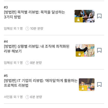
#3
[방법편] 목적별 리뷰법: 목적을 달성하는
3가지 방법
임혜성 외 1 명
10분
분량
#4
[방법편] 상황별 리뷰팁: 내 조직에 최적화된
리뷰 해보기
임혜성 외 1 명
8분
분량
#5
[방법편] IT 기업의 리뷰법: '애자일'하게 활용하는
프로젝트 리뷰법
서인용 외 1 명
6분
분량