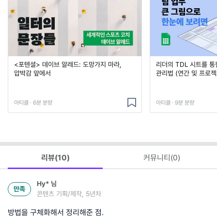
<포텐셜> 데이브 알레드: 도망가지 마라,
리더의 TDL 시트를 통
압박감 앞에서
관리법 (연간 및 프로젝
아티클 · 6분 분량
아티클 · 9분 분량
리뷰(
10
)
커뮤니티(
0
)
Hy*
님
만족
콘텐츠 기획/제작, 5년차
방법을 구체화해서 정리해준 점.