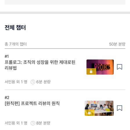
전체 챕터
총
7
개의 챕터
50분
분량
#1
프롤로그: 조직의 성장을 위한 제대로된
리뷰법
서인용 외 1 명
6분
분량
#2
[원칙편] 프로젝트 리뷰의 원칙
서인용 외 1 명
8분
분량