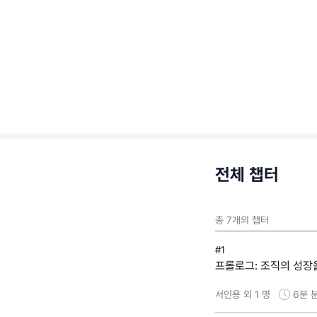
전체 챕터
총
7
개의 챕터
#1
프롤로그: 조직의 성장
서인용 외 1 명
6분