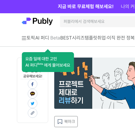
지금 바로 무료체험 해보세요!
나의 커
토픽
AI 퍼디
Beta
BEST
시리즈
템플릿
취업·이직 완전 정복
요즘 일에 대한 고민
Beta
AI 퍼디
에게 물어보세요
지금 인사이트가
필요한 분께
공유해보세요!
북마크