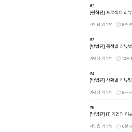
#2
[원칙편] 프로젝트 리
서인용 외 1 명
8분
분
#3
[방법편] 목적별 리뷰법
임혜성 외 1 명
10분
#4
[방법편] 상황별 리뷰팁
임혜성 외 1 명
8분
분
#5
[방법편] IT 기업의 
서인용 외 1 명
6분