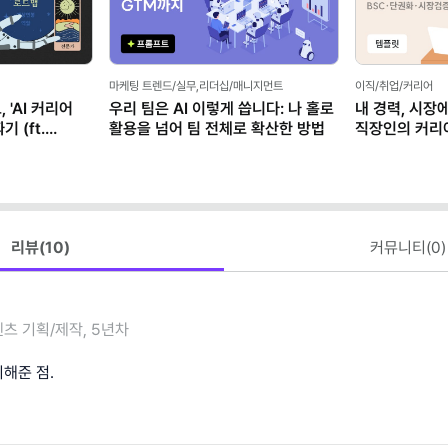
마케팅 트렌드/실무,리더십/매니지먼트
이직/취업/커리어
 'AI 커리어
우리 팀은 AI 이렇게 씁니다: 나 홀로
내 경력, 시장
 (ft.
활용을 넘어 팀 전체로 확산한 방법
직장인의 커리
(템플릿 제공)
리뷰(
10
)
커뮤니티(
0
)
츠 기획/제작, 5년차
해준 점.