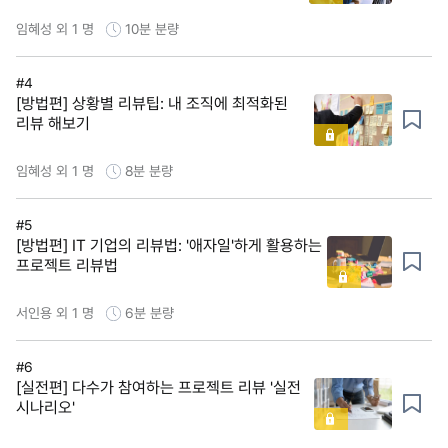
임혜성 외 1 명
10분
분량
#4
[방법편] 상황별 리뷰팁: 내 조직에 최적화된
리뷰 해보기
임혜성 외 1 명
8분
분량
#5
[방법편] IT 기업의 리뷰법: '애자일'하게 활용하는
프로젝트 리뷰법
서인용 외 1 명
6분
분량
#6
[실전편] 다수가 참여하는 프로젝트 리뷰 '실전
시나리오'