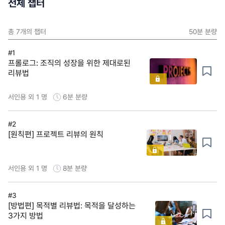
전체 챕터
총
7
개의 챕터
50분
분량
#1
프롤로그: 조직의 성장을 위한 제대로된
리뷰법
서인용 외 1 명
6분
분량
#2
[원칙편] 프로젝트 리뷰의 원칙
서인용 외 1 명
8분
분량
#3
[방법편] 목적별 리뷰법: 목적을 달성하는
3가지 방법