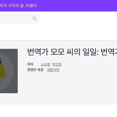
리어 시작과 끝, 퍼블리
번역가 모모 씨의 일일: 번
저자
노승영
박산호
콘텐츠 제공
세종서적