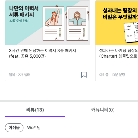
3시간 만에 완성하는 이력서 3종 패키지
성과내는 마케팅 팀장의
(feat. 공유 5,000건)
(Charter) 템플릿으
웹북 · 2개 챕터
아티클 · 13분 분량
리뷰(
13
)
커뮤니티(
0
)
아쉬움
Wo*
님