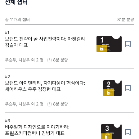
전체 챕터
총
11
개의 챕터
81분
분량
#1
브랜드 전략이 곧 사업전략이다: 마켓컬리
김슬아 대표
우승우, 차상우 외 2 명
8분
분량
#2
브랜드 아이덴티티, 자기다움이 핵심이다:
셰어하우스 우주 김정현 대표
우승우, 차상우 외 2 명
8분
분량
#3
비주얼과 디자인으로 이야기하라:
프릳츠커피컴퍼니 김병기 대표