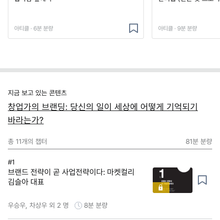
아티클 · 6분 분량
아티클 · 9분 분량
지금 보고 있는 콘텐츠
창업가의 브랜딩: 당신의 일이 세상에 어떻게 기억되기
바라는가?
총
11
개의 챕터
81분
분량
#1
브랜드 전략이 곧 사업전략이다: 마켓컬리
김슬아 대표
우승우, 차상우 외 2 명
8분
분량