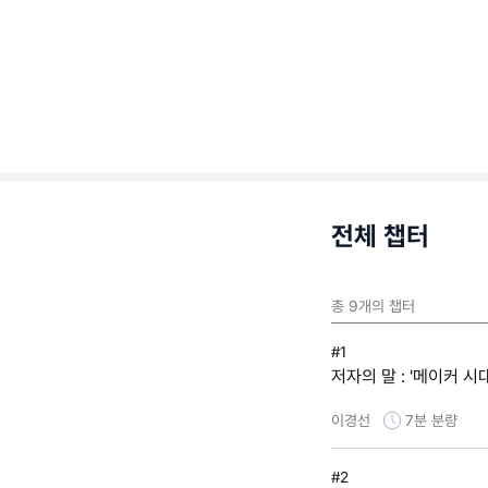
전체 챕터
총
9
개의 챕터
#1
저자의 말 : '메이커 시
이경선
7분
분량
#2