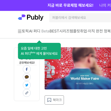
지금 바로 무료체험 해보세요!
나의 커
토픽
AI 퍼디
Beta
BEST
시리즈
템플릿
취업·이직 완전 정복
요즘 일에 대한 고민
Beta
AI 퍼디
에게 물어보세요
지금 인사이트가
필요한 분께
공유해보세요!
북마크