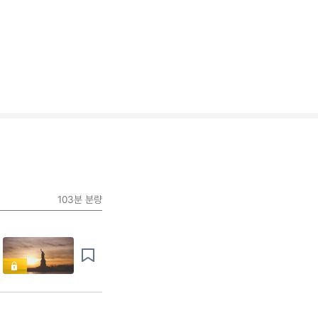
103분
분량