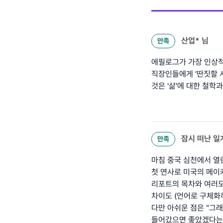
산업*
님
만족
에필로그가 가장 인상적
직장인들에게 '딴짓할 
것은 '삶'에 대한 철학
잠시 떠난 일
만족
마침 중국 심천에서 열
첫 연사로 미국의 메이커
리포트의 목차와 여러모
차이도 (언어로 구체화
다만 아쉬운 점은 "그래
들어갔으면 좋았겠다는 