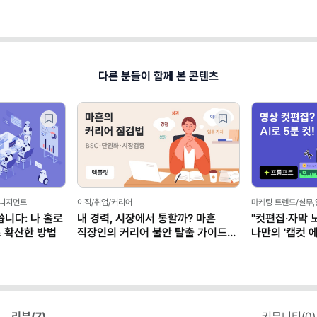
다른 분들이 함께 본 콘텐츠
매니지먼트
이직/취업/커리어
마케팅 트렌드/실무
씁니다: 나 홀로
내 경력, 시장에서 통할까? 마흔
"컷편집·자막 
로 확산한 방법
직장인의 커리어 불안 탈출 가이드
나만의 '캡컷 에
(템플릿 제공)
클로드)
리뷰(
7
)
커뮤니티(
0
)