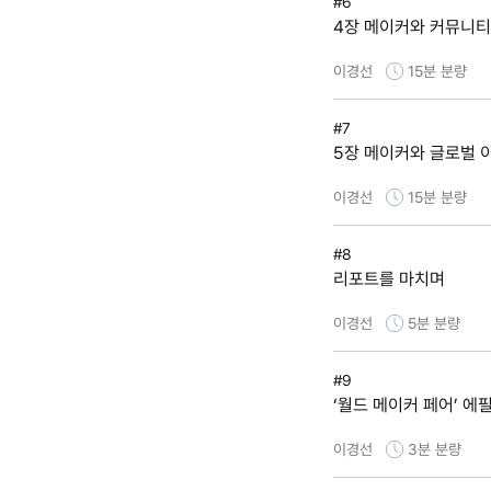
#6
4장 메이커와 커뮤니티
이경선
15분
분량
#7
5장 메이커와 글로벌 
이경선
15분
분량
#8
리포트를 마치며
이경선
5분
분량
#9
‘월드 메이커 페어’ 에
이경선
3분
분량