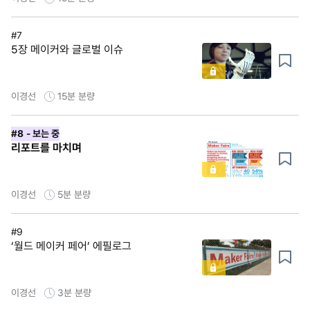
#7
5장 메이커와 글로벌 이슈
이경선
15분
분량
#8
- 보는 중
리포트를 마치며
이경선
5분
분량
#9
‘월드 메이커 페어’ 에필로그
이경선
3분
분량