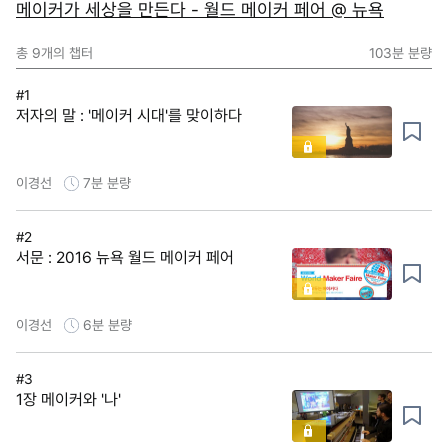
메이커가 세상을 만든다 - 월드 메이커 페어 @ 뉴욕
총
9
개의 챕터
103분
분량
#1
저자의 말 : '메이커 시대'를 맞이하다
이경선
7분
분량
#2
서문 : 2016 뉴욕 월드 메이커 페어
이경선
6분
분량
#3
1장 메이커와 '나'