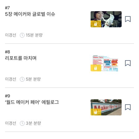
#7
5장 메이커와 글로벌 이슈
이경선
15분
분량
#8
리포트를 마치며
이경선
5분
분량
#9
‘월드 메이커 페어’ 에필로그
이경선
3분
분량