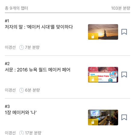
총
9
개의 챕터
103분
분량
#1
저자의 말 : '메이커 시대'를 맞이하다
이경선
7분
분량
#2
서문 : 2016 뉴욕 월드 메이커 페어
이경선
6분
분량
#3
1장 메이커와 '나'
이경선
17분
분량