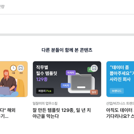
분량
다른 분들이 함께 본 콘텐츠
일잘러의 업무스킬
산업/비즈니스 트렌
다" 해외
잘 만든 템플릿 129종, 일 년 치
아직도 데이터
존기
야근을 막는다
기다리나요? 
마케터가 AI로