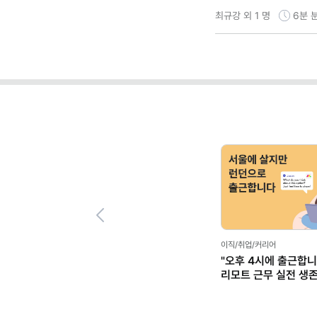
최규강 외 1 명
6분
Previous
이직/취업/커리어
"오후 4시에 출근합니
리모트 근무 실전 생
(+별책부록)