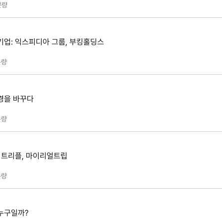
분량
기업: 익스피디아 그룹, 부킹홀딩스
량
경을 바꾸다
량
: 트리플, 마이리얼트립
량
누구일까?