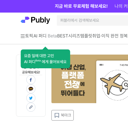
지금 바로 무료체험 해보세요!
나의 커
토픽
AI 퍼디
Beta
BEST
시리즈
템플릿
취업·이직 완전 정복
요즘 일에 대한 고민
Beta
AI 퍼디
에게 물어보세요
지금 인사이트가
필요한 분께
공유해보세요!
북마크