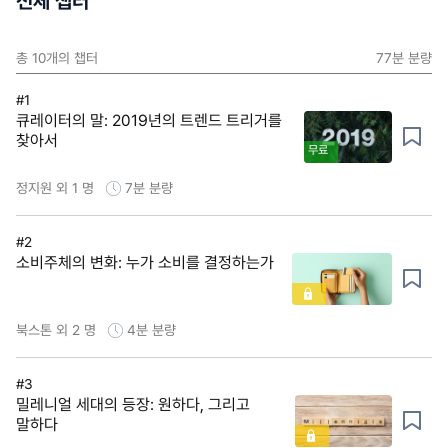
전체 챕터
총
10
개의 챕터
77분
분량
#1
큐레이터의 말: 2019년의 트렌드 트리거를
찾아서
무료
정지원 외 1 명
7분
분량
#2
소비주체의 변화: 누가 소비를 결정하는가
북스톤 외 2 명
4분
분량
#3
밀레니얼 세대의 등장: 원하다, 그리고
말하다