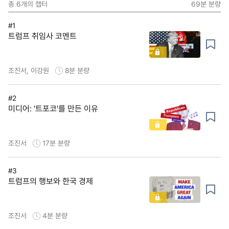
총
6
개의 챕터
69분
분량
#1
트럼프 취임사 코멘트
조진서, 이강원
8분
분량
#2
미디어: '트포코'를 만든 이유
조진서
17분
분량
#3
트럼프의 행보와 한국 경제
조진서
4분
분량