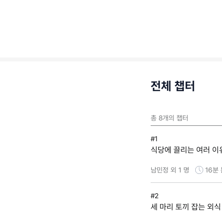
전체 챕터
총
8
개의 챕터
#1
식당에 끌리는 여러 이
남민정 외 1 명
16분
#2
세 마리 토끼 잡는 외식