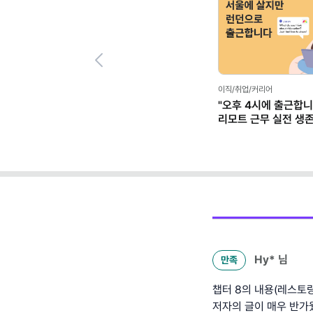
Previous
이직/취업/커리어
"오후 4시에 출근합니
리모트 근무 실전 생
(+별책부록)
Hy*
님
만족
챕터 8의 내용(레스토
저자의 글이 매우 반가