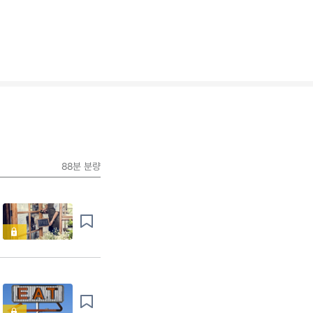
88분
분량