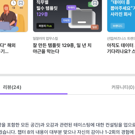
일잘러의 업무스킬
산업/비즈니스 트렌
다" 해외
잘 만든 템플릿 129종, 일 년 치
아직도 데이터
존기
야근을 막는다
기다리나요? 
마케터가 AI로
리뷰(
24
)
커뮤니티(
0
)
랑을 포함한 모든 공간)과 오감과 관련된 테이스팅에 대한 컨설팅을 업으
웠습니다. 챕터 8의 내용이 대부분 맞으나 자신의 감이나 1-2회의 경험에