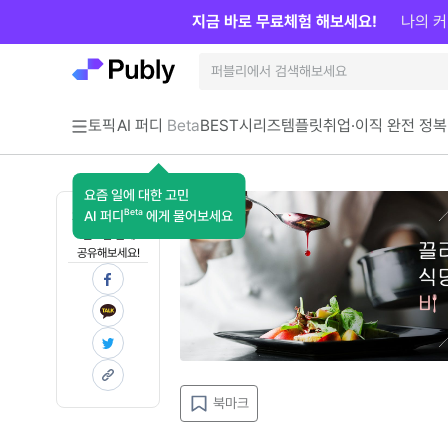
지금 바로 무료체험 해보세요!
나의 커
토픽
AI 퍼디
Beta
BEST
시리즈
템플릿
취업·이직 완전 정복
요즘 일에 대한 고민
Beta
AI 퍼디
에게 물어보세요
지금 인사이트가
필요한 분께
공유해보세요!
북마크