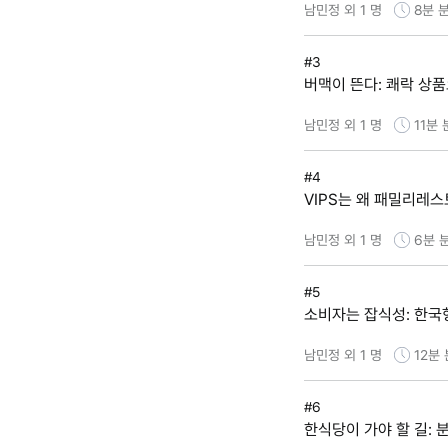
남민정 외 1 명
8분
분
#3
버맥이 뜬다: 쾌락 상
남민정 외 1 명
11분
#4
VIPS는 왜 패밀리레
남민정 외 1 명
6분
#5
소비자는 잡식성: 한국
남민정 외 1 명
12분
#6
한식당이 가야 할 길: 