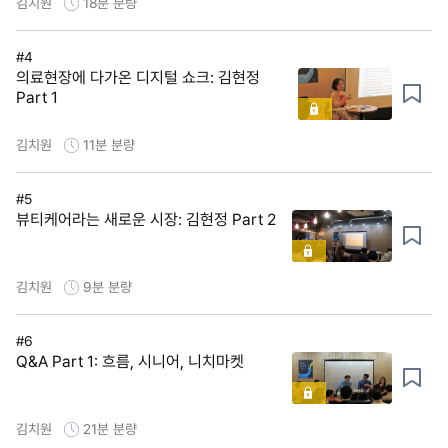
김치원
18분
분량
#4
의료현장에 다가온 디지털 쇼크: 김현정
Part 1
김치원
11분
분량
#5
뷰티케어라는 새로운 시장: 김현정 Part 2
김치원
9분
분량
#6
Q&A Part 1: 흐름, 시니어, 니치마켓
김치원
21분
분량