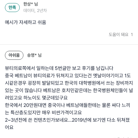
한상*
님
만족
데이터, 2년차
예시가 자세하고 쉬움
도움이 돼요
1
아쉬움
송영*
님
뷰티의료쪽에서 일하는데 5번글만 보고 후기를 남깁니다
중국 베트남이 뷰티의료가 뒤쳐지고 있다는건 옛날이야기이고 1도
시같은경우 굉장히 발달되있고 한국의 대학병원에서 쓰는 장비까지
있는 곳이 많습니다 베트남은 호치민같은데는 한국병원체인들이 널
려있고요 하노이도 몇군데있구요
한국에서 20만원대면 중국이나 베트남애들한테는 물론 싸다 느끼
는 특산층도있지만 매우 비싼가격이고요
2~3년전에 쓴 컨텐츠인가보네요...2019년에 보기엔 다소 뒤쳐졌
어요