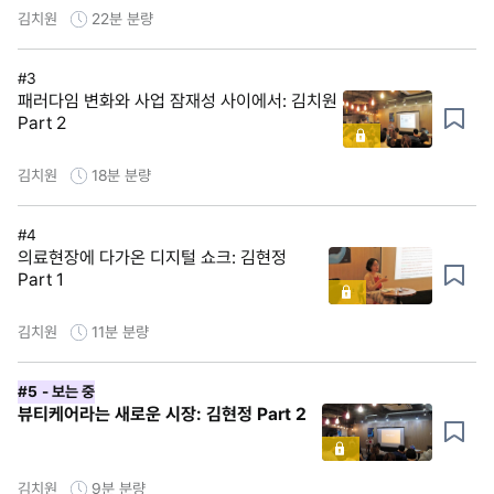
김치원
22분
분량
#3
패러다임 변화와 사업 잠재성 사이에서: 김치원
Part 2
김치원
18분
분량
#4
의료현장에 다가온 디지털 쇼크: 김현정
Part 1
김치원
11분
분량
#5
- 보는 중
뷰티케어라는 새로운 시장: 김현정 Part 2
김치원
9분
분량