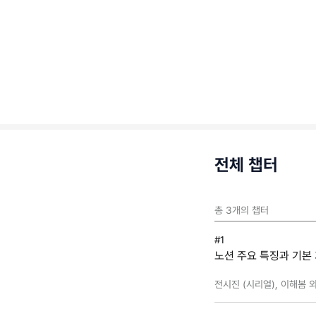
전체 챕터
총
3
개의 챕터
#1
노션 주요 특징과 기본
전시진 (시리얼), 이해봄 외