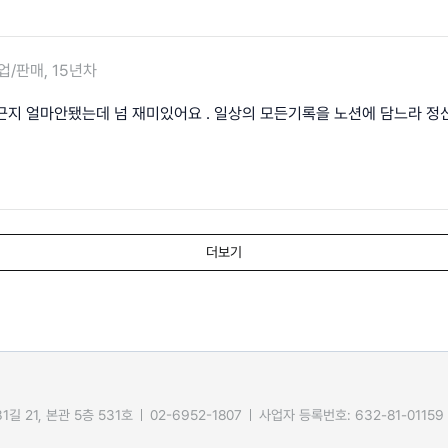
업/판매, 15년차
근지 얼마안됐는데 넘 재미있어요 . 일상의 모든기록을 노션에 담느라 정
더보기
길 21, 본관 5층 531호
02-6952-1807
사업자 등록번호: 632-81-01159