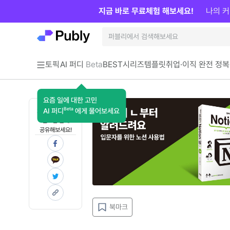
지금 바로 무료체험 해보세요!
나의 커
토픽
AI 퍼디
Beta
BEST
시리즈
템플릿
취업·이직 완전 정복
요즘 일에 대한 고민
Beta
AI 퍼디
에게 물어보세요
지금 인사이트가
필요한 분께
공유해보세요!
북마크