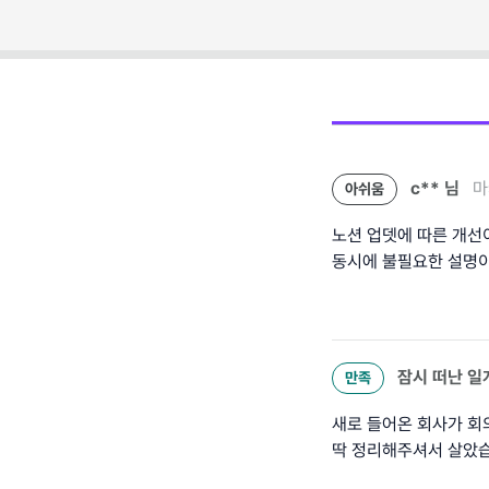
c**
님
마
아쉬움
노션 업뎃에 따른 개선
동시에 불필요한 설명이
잠시 떠난 일
만족
새로 들어온 회사가 회
딱 정리해주셔서 살았습