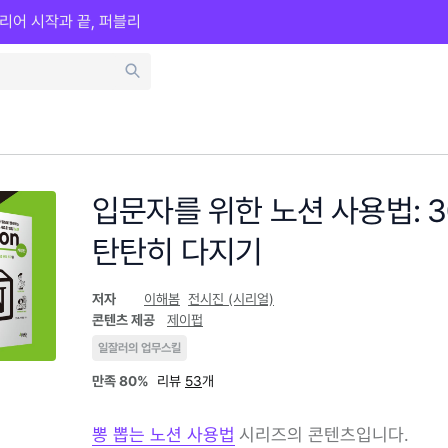
리어 시작과 끝, 퍼블리
입문자를 위한 노션 사용법: 3
탄탄히 다지기
저자
이해봄
전시진 (시리얼)
콘텐츠 제공
제이펍
일잘러의 업무스킬
만족
80%
리뷰
53
개
뽕 뽑는 노션 사용법
시리즈의 콘텐츠입니다.