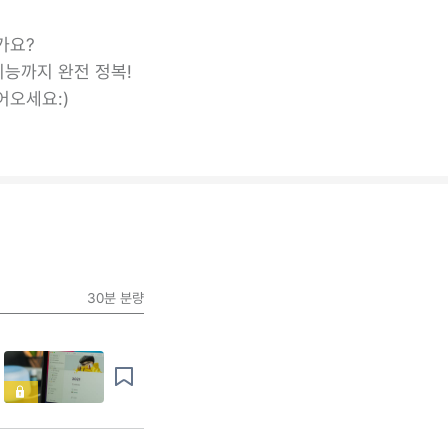
가요?
기능까지 완전 정복!
어오세요:)
30분
분량