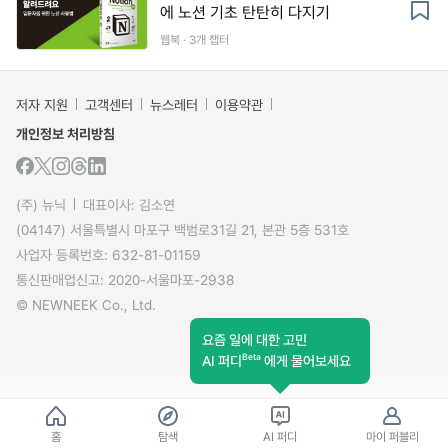
에 노션 기초 탄탄히 다지기
웹북 · 3개 챕터
저자 지원
고객센터
뉴스레터
이용약관
개인정보 처리방침
(주) 뉴닉
대표이사: 김소연
(04147) 서울특별시 마포구 백범로31길 21, 본관 5층 531호
사업자 등록번호: 632-81-01159
통신판매업신고: 2020-서울마포-2938
© NEWNEEK Co., Ltd.
요즘 일에 대한 고민
Beta
AI 퍼디
에게 물어보세요
홈
탐색
AI 퍼디
마이 퍼블리