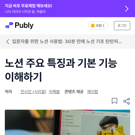
지금 바로 무료체험 해보세요!
나의 커리어 시작과 끝, 퍼블리
0원
로그인
입문자를 위한 노션 사용법: 30분 만에 노션 기초 탄탄히
다지기
노션 주요 특징과 기본 기능
이해하기
저자
전시진 (시리얼)
이해봄
콘텐츠 제공
제이펍