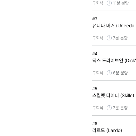
구희석
11분
분량
#3
유니다 버거 (Uneeda B
구희석
7분
분량
#4
딕스 드라이브인 (Dick's 
구희석
6분
분량
#5
스킬렛 다이너 (Skillet 
구희석
7분
분량
#6
라르도 (Lardo)