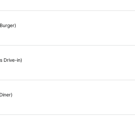
urger)
Drive-in)
Diner)