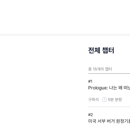
전체 챕터
총
15
개의 챕터
#1
Prologue: 나는 왜 
구희석
5분
분량
#2
미국 서부 버거 원정기