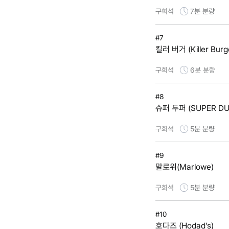
구희석
7분
분량
#7
킬러 버거 (Killer Burg
구희석
6분
분량
#8
슈퍼 두퍼 (SUPER DU
구희석
5분
분량
#9
말로위(Marlowe)
구희석
5분
분량
#10
호다즈 (Hodad's)