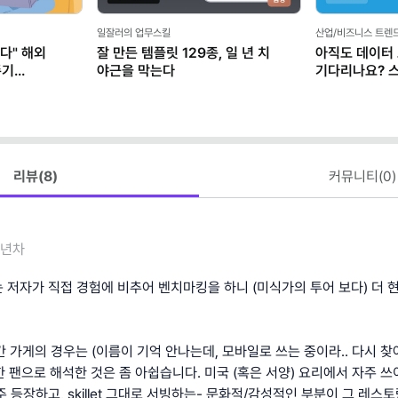
일잘러의 업무스킬
산업/비즈니스 트렌
다" 해외
잘 만든 템플릿 129종, 일 년 치
아직도 데이터
존기
야근을 막는다
기다리나요? 
마케터가 AI로
리뷰(
8
)
커뮤니티(
0
)
5년차
 저자가 직접 경험에 비추어 벤치마킹을 하니 (미식가의 투어 보다) 더 
 들어간 가게의 경우는 (이름이 기억 안나는데, 모바일로 쓰는 중이라.. 다시
 단순한 팬으로 해석한 것은 좀 아쉽습니다. 미국 (혹은 서양) 요리에서 자주 
 등장하고, skillet 그대로 서빙하는- 문화적/감성적인 부분이 그 레스