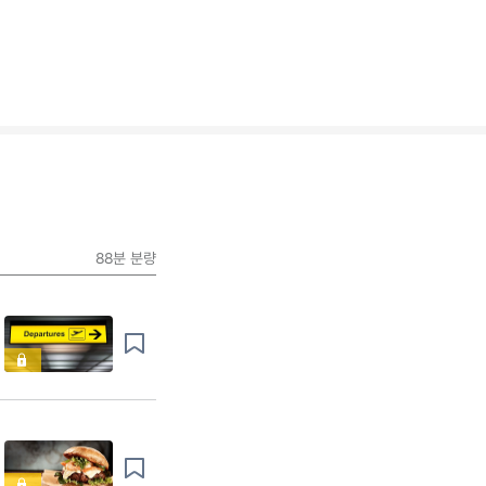
88분
분량