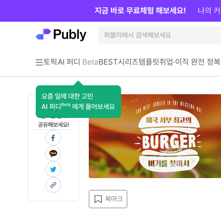
지금 바로 무료체험 해보세요!
나의 커
토픽
AI 퍼디
Beta
BEST
시리즈
템플릿
취업·이직 완전 정복
요즘 일에 대한 고민
Beta
AI 퍼디
에게 물어보세요
지금 인사이트가
필요한 분께
공유해보세요!
북마크