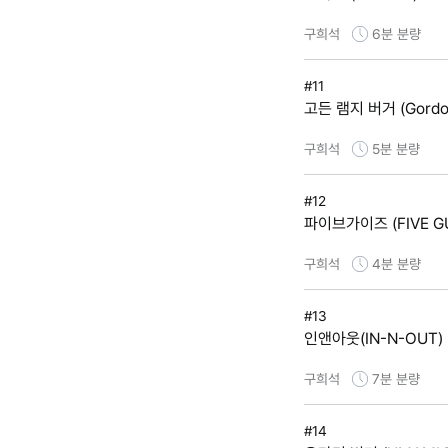
구희석
6분
분량
#11
고든 램지 버거 (Gordon
구희석
5분
분량
#12
파이브가이즈 (FIVE G
구희석
4분
분량
#13
인앤아웃(IN-N-OUT)
구희석
7분
분량
#14