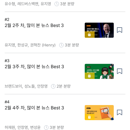
유수형, 레드버스백맨, 유지영
3분
분량
#2
2월 2주 차, 많이 본 뉴스 Best 3
유지영, 한성규, 권혁찬 (Henry)
3분
분량
#3
2월 3주 차, 많이 본 뉴스 Best 3
브랜드보이, 성노들, 안창영
2분
분량
#4
2월 4주 차, 많이 본 뉴스 Best 3
허재원, 안창영, 변성윤
3분
분량