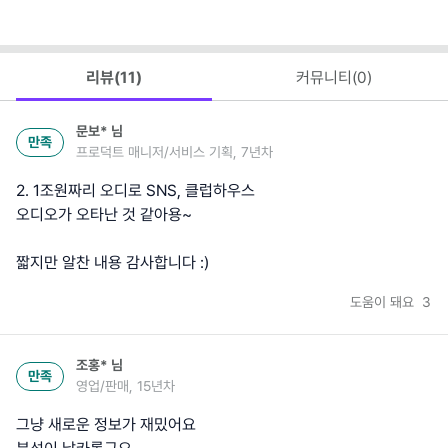
리뷰(
11
)
커뮤니티(
0
)
문보*
님
만족
프로덕트 매니저/서비스 기획, 7년차
2. 1조원짜리 오디로 SNS, 클럽하우스
오디오가 오타난 것 같아용~
짧지만 알찬 내용 감사합니다 :)
도움이 돼요
3
조홍*
님
만족
영업/판매, 15년차
그냥 새로운 정보가 재밌어요