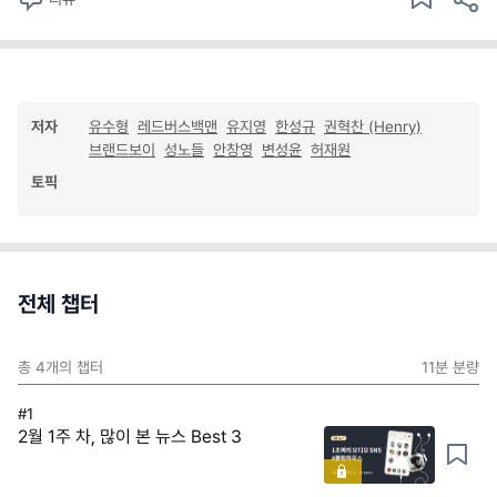
저자
유수형
레드버스백맨
유지영
한성규
권혁찬 (Henry)
브랜드보이
성노들
안창영
변성윤
허재원
토픽
전체 챕터
총
4
개의 챕터
11분
분량
#1
2월 1주 차, 많이 본 뉴스 Best 3