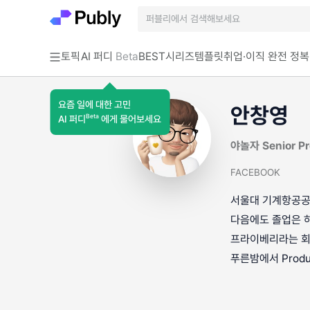
토픽
AI 퍼디
Beta
BEST
시리즈
템플릿
취업·이직 완전 정복
요즘 일에 대한 고민
안창영
Beta
AI 퍼디
에게 물어보세요
야놀자 Senior Pr
FACEBOOK
서울대 기계항공공
다음에도 졸업은 
프라이베리라는 회사
푸른밤에서 Produc