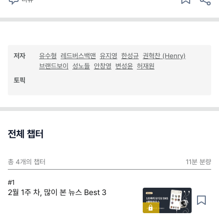
저자
유수형
레드버스백맨
유지영
한성규
권혁찬 (Henry)
브랜드보이
성노들
안창영
변성윤
허재원
토픽
전체 챕터
총
4
개의 챕터
11분
분량
#1
2월 1주 차, 많이 본 뉴스 Best 3