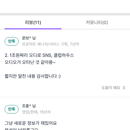
리뷰(
11
)
커뮤니티(
0
)
문보*
님
만족
프로덕트 매니저/서비스 기획, 7년차
2. 1조원짜리 오디로 SNS, 클럽하우스
오디오가 오타난 것 같아용~
짧지만 알찬 내용 감사합니다 :)
도움이 돼요
3
조홍*
님
만족
영업/판매, 15년차
그냥 새로운 정보가 재밌어요