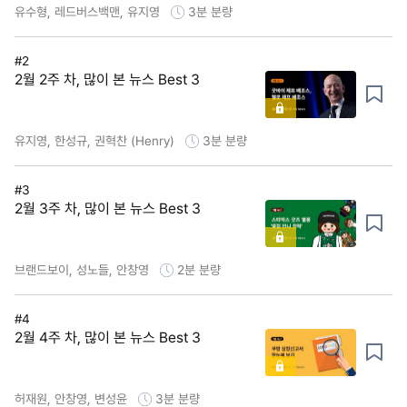
유수형, 레드버스백맨, 유지영
3분
분량
#2
2월 2주 차, 많이 본 뉴스 Best 3
유지영, 한성규, 권혁찬 (Henry)
3분
분량
#3
2월 3주 차, 많이 본 뉴스 Best 3
브랜드보이, 성노들, 안창영
2분
분량
#4
2월 4주 차, 많이 본 뉴스 Best 3
허재원, 안창영, 변성윤
3분
분량