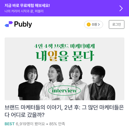
지금 바로 무료체험 해보세요!
나의 커리어 시작과 끝, 퍼블리
0원
로그인
브랜드 마케터들의 이야기, 2년 후: 그 많던 마케터들은
다 어디로 갔을까?
BEST
6,919
명이 봤어요
•
85%
만족