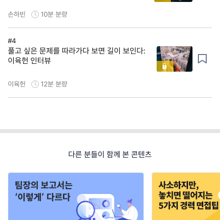
손하빈
10분
분량
#4
풀고 싶은 문제를 따라가다 보면 길이 보인다:
이육헌 인터뷰
이육헌
12분
분량
다른 분들이 함께 본 콘텐츠