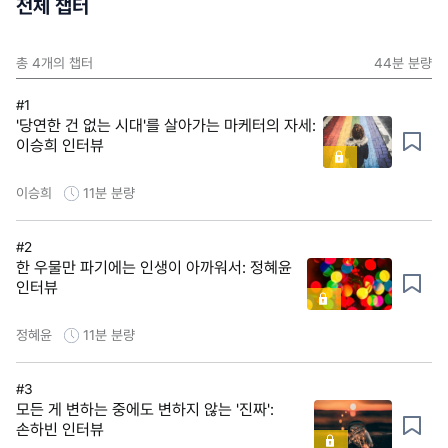
전체 챕터
총
4
개의 챕터
44분
분량
#1
'당연한 건 없는 시대'를 살아가는 마케터의 자세:
이승희 인터뷰
이승희
11분
분량
#2
한 우물만 파기에는 인생이 아까워서: 정혜윤
인터뷰
정혜윤
11분
분량
#3
모든 게 변하는 중에도 변하지 않는 '진짜':
손하빈 인터뷰