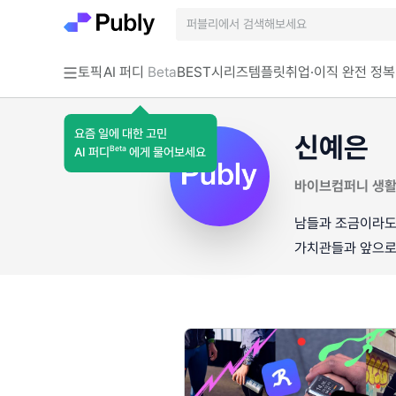
토픽
AI 퍼디
Beta
BEST
시리즈
템플릿
취업·이직 완전 정복
요즘 일에 대한 고민
신예은
Beta
AI 퍼디
에게 물어보세요
바이브컴퍼니 생
남들과 조금이라도 
가치관들과 앞으로