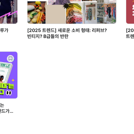
크루가
[2025 트렌드] 새로운 소비 형태: 리퍼브?
[2
빈티지? B급들의 반란
트렌
보는
랜드가