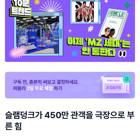
슬램덩크가 450만 관객을 극장으로 부
른 힘