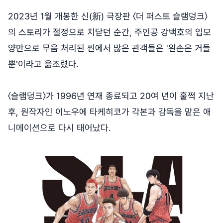
2023년 1월 개봉한 신(新) 극장판 〈더 퍼스트 슬램덩크〉
의 스토리가 절정으로 치닫던 순간, 주인공 강백호의 입모
양만으로 무음 처리된 씬에서 많은 관객들은 '왼손은 거들
뿐'이라고 읊조렸다.
〈슬램덩크〉가 1996년 연재 종료되고 20여 년이 훌쩍 지난
후, 원작자인 이노우에 타케히코가 각본과 감독을 맡은 애
니메이션으로 다시 태어났다.