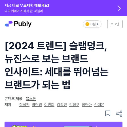
지금 바로 무료체험 해보세요!
나의 커리어 시작과 끝, 퍼블리
0원
로그인
[2024 트렌드] 슬램덩크,
뉴진스로 보는 브랜드
인사이트: 세대를 뛰어넘는
브랜드가 되는 법
콘텐츠 제공
북스톤
저자
정석환
박현영
이원희
김종민
김정구
정현아
신예은