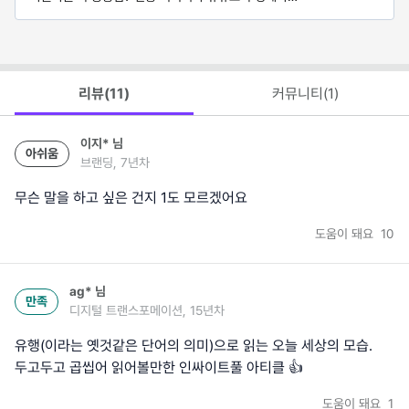
사라지다
리뷰(
11
)
커뮤니티(
1
)
이지*
님
아쉬움
브랜딩, 7년차
무슨 말을 하고 싶은 건지 1도 모르겠어요
도움이 돼요
10
ag*
님
만족
디지털 트랜스포메이션, 15년차
유행(이라는 옛것같은 단어의 의미)으로 읽는 오늘 세상의 모습.
두고두고 곱씹어 읽어볼만한 인싸이트풀 아티클 👍
도움이 돼요
1