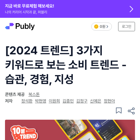
지금 바로 무료체험 해보세요!
나의 커리어 시작과 끝, 퍼블리
0원
로그인
[2024 트렌드] 3가지
키워드로 보는 소비 트렌드 -
습관, 경험, 지성
콘텐츠 제공
북스톤
저자
정석환
박현영
이원희
김종민
김정구
신예은
정현아