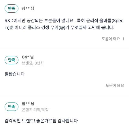
만족
창**
님
R&D이지만 공감되는 부분들이 많네요.. 특히 윤리적 올바름(Spec
in)뿐 아니라 플러스 경쟁 우위(@)가 무엇일까 고민해 봅니다.
도움이 돼요
1
04*
님
만족
브랜딩, 8년차
잘봤습니다
도움이 돼요
참**
님
만족
콘텐츠 기획/제작
감각적인 브랜드! 좋은가르침 감사합니다