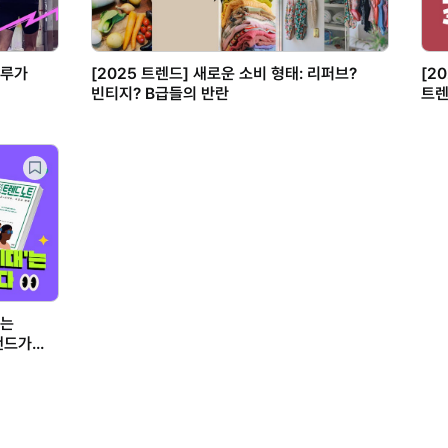
크루가
[2025 트렌드] 새로운 소비 형태: 리퍼브?
[2
빈티지? B급들의 반란
트렌
보는
랜드가