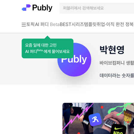
토픽
AI 퍼디
Beta
BEST
시리즈
템플릿
취업·이직 완전 정복
요즘 일에 대한 고민
박현영
Beta
AI 퍼디
에게 물어보세요
바이브컴퍼니 생
데이터라는 숫자를 