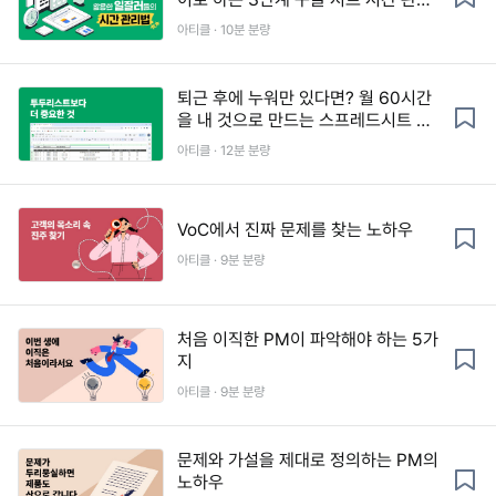
법 (+템플릿 포함)
아티클 · 10분 분량
퇴근 후에 누워만 있다면? 월 60시간
을 내 것으로 만드는 스프레드시트 시
간 관리법(템플릿 제공)
아티클 · 12분 분량
VoC에서 진짜 문제를 찾는 노하우
아티클 · 9분 분량
처음 이직한 PM이 파악해야 하는 5가
지
아티클 · 9분 분량
문제와 가설을 제대로 정의하는 PM의
노하우