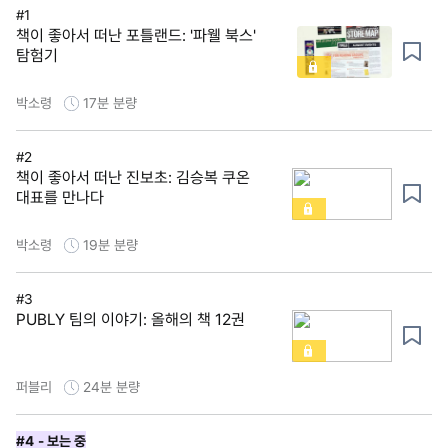
#1
책이 좋아서 떠난 포틀랜드: '파웰 북스'
탐험기
박소령
17분
분량
#2
책이 좋아서 떠난 진보초: 김승복 쿠온
대표를 만나다
박소령
19분
분량
#3
PUBLY 팀의 이야기: 올해의 책 12권
퍼블리
24분
분량
#4
- 보는 중