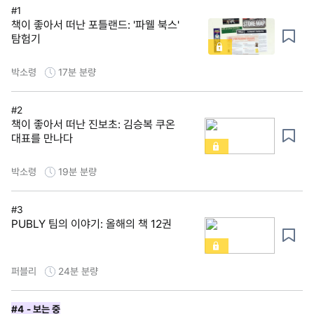
#1
책이 좋아서 떠난 포틀랜드: '파웰 북스'
탐험기
박소령
17분
분량
#2
책이 좋아서 떠난 진보초: 김승복 쿠온
대표를 만나다
박소령
19분
분량
#3
PUBLY 팀의 이야기: 올해의 책 12권
퍼블리
24분
분량
#4
- 보는 중