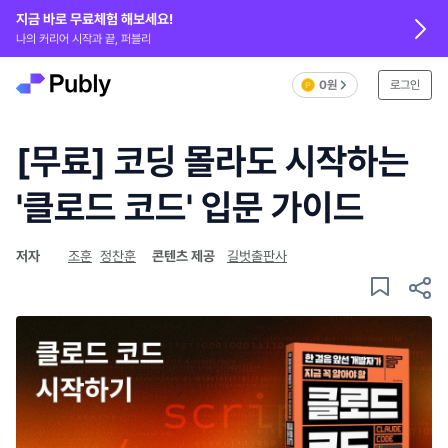
지금 바로 무료체험 해보세요!
나의 커리어 시작과 끝, 퍼블리
0원
로그인
[무료] 코딩 몰라도 시작하는
'클로드 코드' 입문 가이드
저자
조훈
정찬훈
콘텐츠 제공
길벗출판사