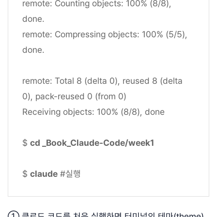
remote: Counting objects: 100% (8/8),
done.
remote: Compressing objects: 100% (5/5),
done.
remote: Total 8 (delta 0), reused 8 (delta
0), pack-reused 0 (from 0)
Receiving objects: 100% (8/8), done
$
cd _Book_Claude-Code/week1
$
claude
#실행
① 클로드 코드를 처음 실행하면 터미널의 테마(theme)