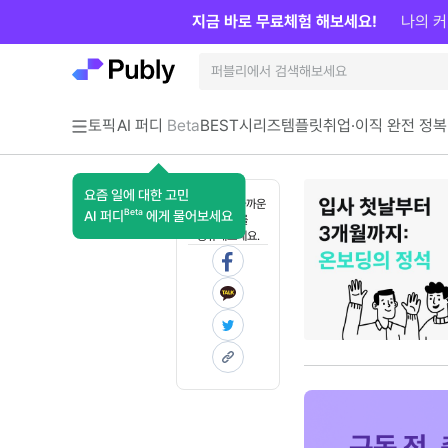
지금 바로 무료체험 해보세요!
나의 커
토픽
AI 퍼디
Beta
BEST
시리즈
템플릿
취업·이직 완전 정복
요즘 일에 대한 고민
혼자 보기 아까운
Beta
AI 퍼디
에게 물어보세요
콘텐츠를
공유해보세요.