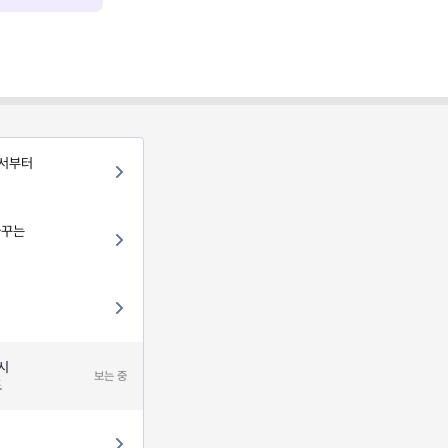
디서부터
바꾸는
시
보는 중
드