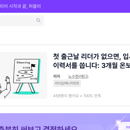
리어 시작과 끝, 퍼블리
첫 출근날 리더가 없으면, 
이력서를 씁니다: 3개월 온
저자
노수현(에디)
리더십/매니지먼트
458명이 봤어요 • 100% 만족