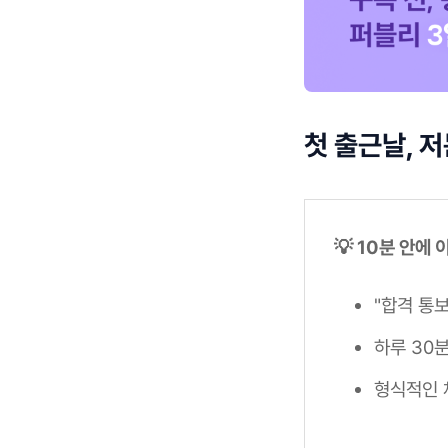
첫 출근날, 
💡 10분 안에
"합격 통
하루 30
형식적인 