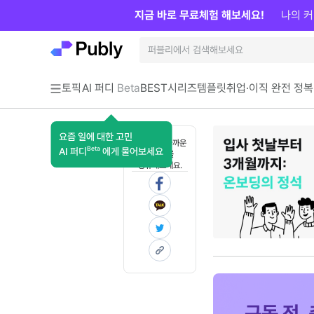
지금 바로 무료체험 해보세요!
나의 커
토픽
AI 퍼디
Beta
BEST
시리즈
템플릿
취업·이직 완전 정복
요즘 일에 대한 고민
혼자 보기 아까운
Beta
AI 퍼디
에게 물어보세요
콘텐츠를
공유해보세요.