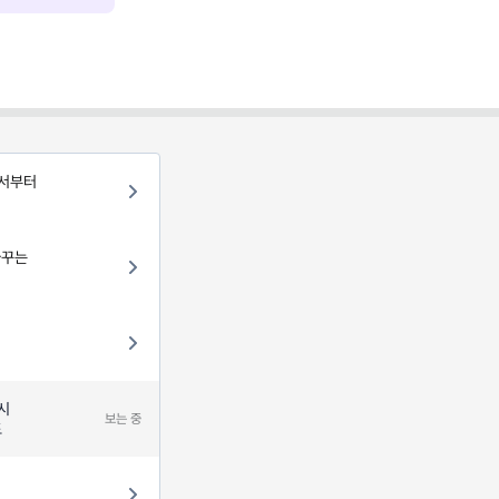
디서부터
바꾸는
시
보는 중
드