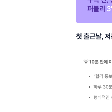
첫 출근날, 
💡 10분 안에
"합격 통
하루 30
형식적인 