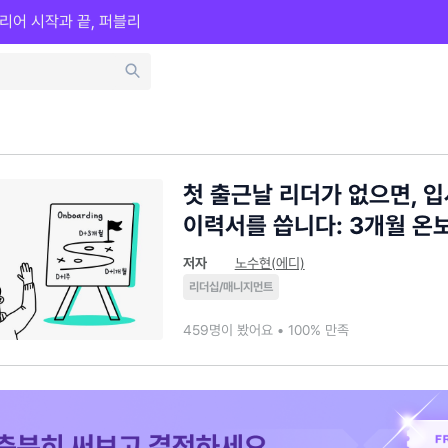
리어 시작과 끝, 퍼블리
첫 출근날 리더가 없으면, 
이력서를 씁니다: 3개월 온
저자
노수현(에디)
리더십/매니지먼트
459명이 봤어요 • 100% 만족