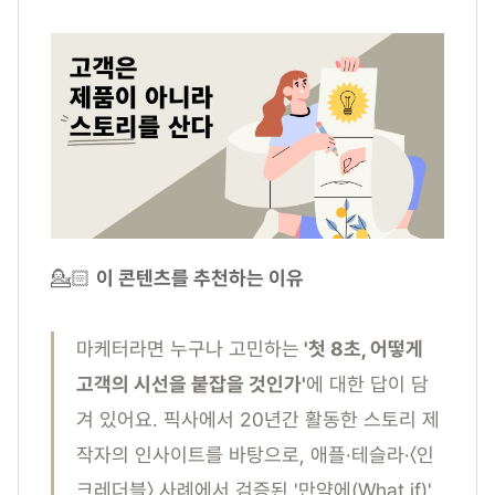
💁🏻
이 콘텐츠를 추천하는 이유
마케터라면 누구나 고민하는
'첫 8초, 어떻게
고객의 시선을 붙잡을 것인가'
에 대한 답이 담
겨 있어요. 픽사에서 20년간 활동한 스토리 제
작자의 인사이트를 바탕으로, 애플·테슬라·〈인
크레더블〉 사례에서 검증된 '만약에(What if)'