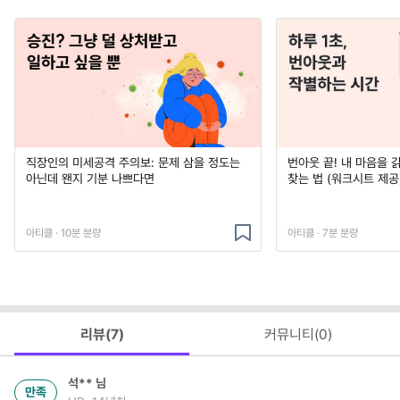
직장인의 미세공격 주의보: 문제 삼을 정도는
번아웃 끝! 내 마음을 
아닌데 왠지 기분 나쁘다면
찾는 법 (워크시트 제공
아티클 · 10분 분량
아티클 · 7분 분량
리뷰(
7
)
커뮤니티(
0
)
석**
님
만족