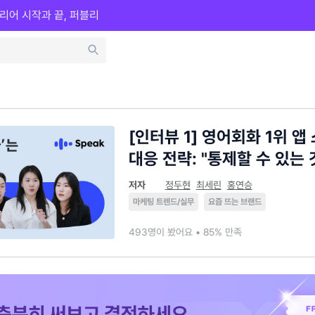
리어 시작과 끝, 퍼블리
[인터뷰 1] 영어회화 1위 앱
대응 전략: "통제할 수 있는
저자
정두현
최세린
홍연승
마케팅 트렌드/실무
요즘 뜨는 브랜드
493명이 봤어요 • 85% 만족