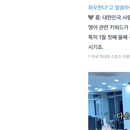
좌우한다"고 말씀하
🐼 홍:
대한민국 사람
영어 관련 키워드가 
특히 1월 첫째·둘째
시기죠.
* 미국 최대의 스포츠 이