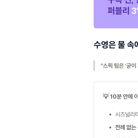
수영은 물 속
"스픽 팀은 '굳이
💡 10분 안에
시즈널리
전례 없는