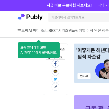
지금 바로 무료체험 해보세요!
나의 커
토픽
AI 퍼디
Beta
BEST
시리즈
템플릿
취업·이직 완전 정복
요즘 일에 대한 고민
혼자 보기 아까운
Beta
AI 퍼디
에게 물어보세요
콘텐츠를
공유해보세요.