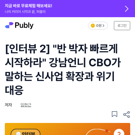
지금 바로 무료체험 해보세요!
나의 커리어 시작과 끝, 퍼블리
0원
로그인
[인터뷰 2] "반 박자 빠르게
시작하라" 강남언니 CBO가
말하는 신사업 확장과 위기
대응
저자
임현근