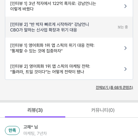
[인터뷰 1] 3년 적자에서 122억 흑자로: 강남언니는
이렇게 바꿨다
[인터뷰 2] "반 박자 빠르게 시작하라" 강남언니
보는 중
CBO가 말하는 신사업 확장과 위기 대응
[인터뷰 1] 영어회화 1위 앱 스픽의 위기 대응 전략:
"통제할 수 있는 것에 집중하자"
[인터뷰 2] 영어회화 1위 앱 스픽의 마케팅 전략:
“틀려라, 트일 것이다”는 어떻게 전략이 됐나
전체보기 (총
68
개 콘텐츠)
리뷰(
3
)
커뮤니티(
0
)
고채*
님
만족
마케팅, 7년차