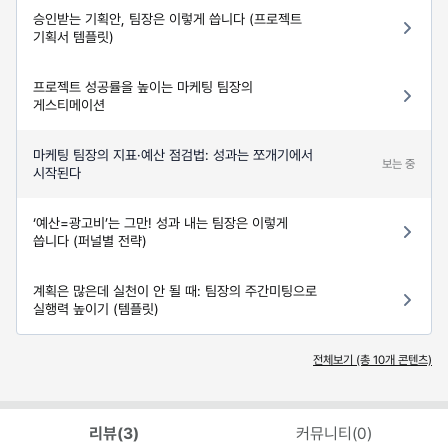
승인받는 기획안, 팀장은 이렇게 씁니다 (프로젝트
기획서 템플릿)
프로젝트 성공률을 높이는 마케팅 팀장의
게스티메이션
마케팅 팀장의 지표·예산 점검법: 성과는 쪼개기에서
보는 중
시작된다
‘예산=광고비’는 그만! 성과 내는 팀장은 이렇게
씁니다 (퍼널별 전략)
계획은 많은데 실천이 안 될 때: 팀장의 주간미팅으로
실행력 높이기 (템플릿)
전체보기 (총
10
개 콘텐츠)
리뷰(
3
)
커뮤니티(
0
)