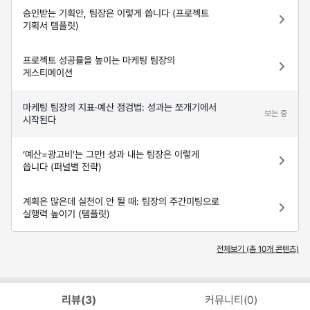
승인받는 기획안, 팀장은 이렇게 씁니다 (프로젝트
기획서 템플릿)
프로젝트 성공률을 높이는 마케팅 팀장의
게스티메이션
마케팅 팀장의 지표·예산 점검법: 성과는 쪼개기에서
보는 중
시작된다
‘예산=광고비’는 그만! 성과 내는 팀장은 이렇게
씁니다 (퍼널별 전략)
계획은 많은데 실천이 안 될 때: 팀장의 주간미팅으로
실행력 높이기 (템플릿)
전체보기 (총
10
개 콘텐츠)
리뷰(
3
)
커뮤니티(
0
)