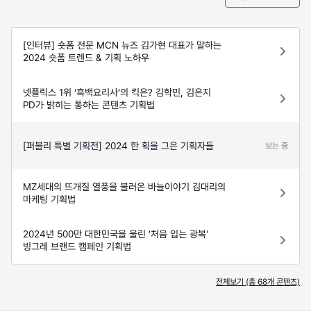
[인터뷰] 숏폼 전문 MCN 뉴즈 김가현 대표가 말하는
2024 숏폼 트렌드 & 기획 노하우
넷플릭스 1위 ‘흑백요리사’의 킥은? 김학민, 김은지
PD가 밝히는 통하는 콘텐츠 기획법
[퍼블리 특별 기획전] 2024 한 획을 그은 기획자들
보는 중
MZ세대의 뜨개질 열풍을 불러온 바늘이야기 김대리의
마케팅 기획법
2024년 500만 대한민국을 울린 '처음 입는 광복'
빙그레 브랜드 캠페인 기획법
전체보기 (총
68
개 콘텐츠)