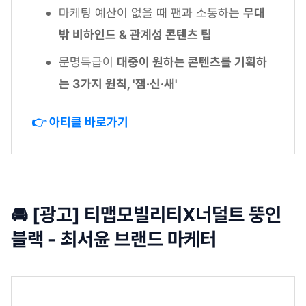
마케팅 예산이 없을 때 팬과 소통하는
무대
밖 비하인드 & 관계성 콘텐츠 팁
문명특급이
대중이 원하는 콘텐츠를 기획하
는 3가지 원칙, '잼·신·새'
👉 아티클 바로가기
🚘 [광고] 티맵모빌리티X너덜트 뚱인
블랙 - 최서윤 브랜드 마케터