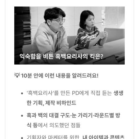
💡 10분 안에 이런 내용을 알려드려요!
'흑백요리사'를 만든 PD에게 직접 듣는
생생
한 기획, 제작 비하인드
흑과 백의 대결 구도·눈 가리기·라운드별 방
식 등
에서 의도했던 점들
기획자와 마케터를 위한,
내 아이템과 콘텐츠