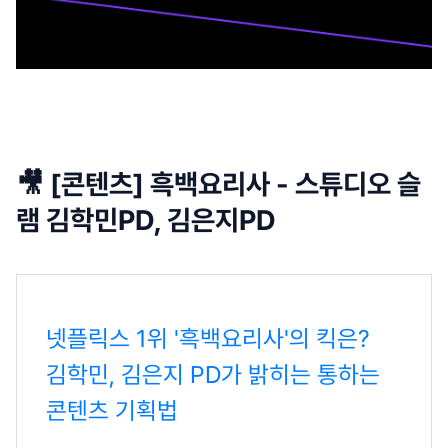
🎥 [콘텐츠] 흑백요리사 - 스튜디오 슬
램 김학민PD, 김은지PD
넷플릭스 1위 '흑백요리사'의 킥은?
김학민, 김은지 PD가 밝히는 통하는
콘텐츠 기획법