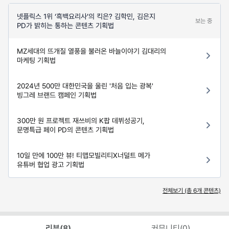
넷플릭스 1위 ‘흑백요리사’의 킥은? 김학민, 김은지
보는 중
PD가 밝히는 통하는 콘텐츠 기획법
MZ세대의 뜨개질 열풍을 불러온 바늘이야기 김대리의
마케팅 기획법
2024년 500만 대한민국을 울린 '처음 입는 광복'
빙그레 브랜드 캠페인 기획법
300만 원 프로젝트 재쓰비의 K팝 데뷔성공기,
문명특급 페이 PD의 콘텐츠 기획법
10일 만에 100만 뷰! 티맵모빌리티X너덜트 메가
유튜버 협업 광고 기획법
전체보기 (총
6
개 콘텐츠)
리뷰(
8
)
커뮤니티(
0
)