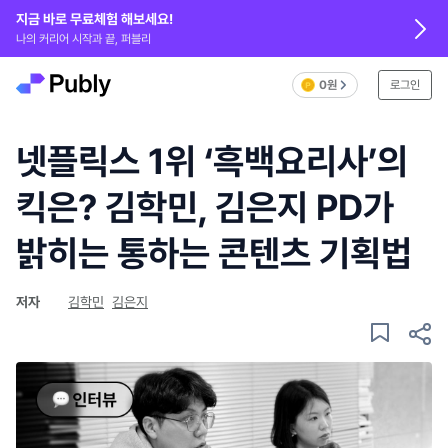
지금 바로 무료체험 해보세요!
나의 커리어 시작과 끝, 퍼블리
0원
로그인
넷플릭스 1위 ‘흑백요리사’의
킥은? 김학민, 김은지 PD가
밝히는 통하는 콘텐츠 기획법
저자
김학민
김은지