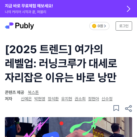
지금 바로 무료체험 해보세요!
나의 커리어 시작과 끝, 퍼블리
0원
로그인
[2025 트렌드] 여가의
레벨업: 러닝크루가 대세로
자리잡은 이유는 바로 낭만
콘텐츠 제공
북스톤
저자
신예은
박현영
정석환
유지현
권소희
정현아
신수정