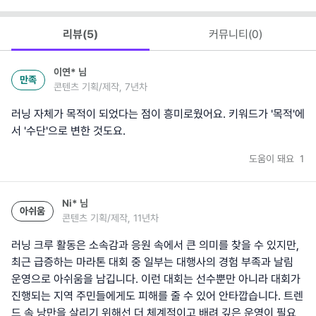
리뷰(
5
)
커뮤니티(
0
)
이연*
님
만족
콘텐츠 기획/제작, 7년차
러닝 자체가 목적이 되었다는 점이 흥미로웠어요. 키워드가 '목적'에
서 '수단'으로 변한 것도요.
도움이 돼요
1
Ni*
님
아쉬움
콘텐츠 기획/제작, 11년차
러닝 크루 활동은 소속감과 응원 속에서 큰 의미를 찾을 수 있지만,
최근 급증하는 마라톤 대회 중 일부는 대행사의 경험 부족과 날림
운영으로 아쉬움을 남깁니다. 이런 대회는 선수뿐만 아니라 대회가
진행되는 지역 주민들에게도 피해를 줄 수 있어 안타깝습니다. 트렌
드 속 낭만을 살리기 위해선 더 체계적이고 배려 깊은 운영이 필요