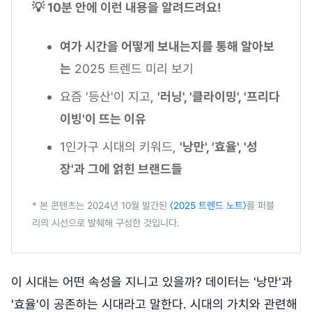
💡 10분 안에 이런 내용을 알려드려요!
여가 시간을 어떻게 보내는지를 통해 알아보
는
2025 트렌드 미리 보기
요즘 '등산'이 지고,
'러닝', '클라이밍', '프리다
이빙'이 뜨는 이유
1인가구 시대의 키워드,
'낭만', '효율', '성
장'과 그에 얽힌 브랜드들
* 본 콘텐츠는 2024년 10월 발간된
〈2025 트렌드 노트〉
를 퍼블
리의 시선으로 발췌해 구성한 것입니다.
이 시대는 어떤 속성을 지니고 있을까? 데이터는 '낭만'과
'효율'이 공존하는 시대라고 말한다. 시대의 가치와 관련해