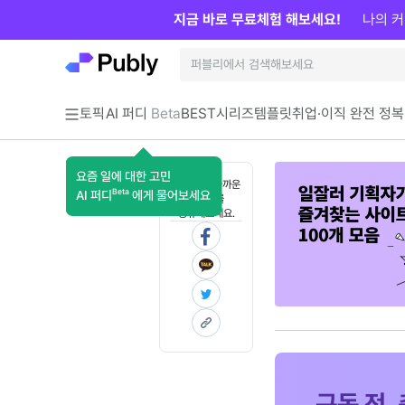
지금 바로 무료체험 해보세요!
나의 커
토픽
AI 퍼디
Beta
BEST
시리즈
템플릿
취업·이직 완전 정복
요즘 일에 대한 고민
혼자 보기 아까운
Beta
AI 퍼디
에게 물어보세요
콘텐츠를
공유해보세요.