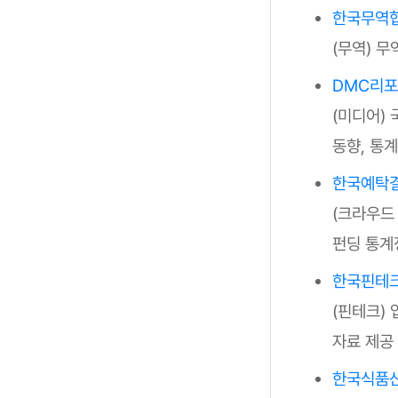
한국무역
(무역) 
DMC리
(미디어)
동향, 통계
한국예탁
(크라우드
펀딩 통계
한국핀테
(핀테크) 
자료 제공
한국식품